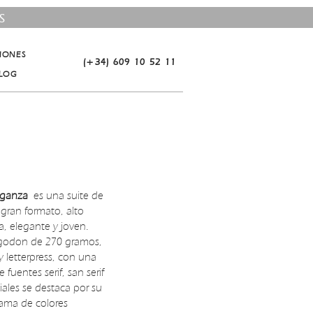
S
CIONES
(+34) 609 10 52 11
LOG
ganza
es una suite de
gran formato, alto
, elegante y joven.
godon de 270 gramos,
 letterpress, con una
uentes serif, san serif
ciales se destaca por su
gama de colores