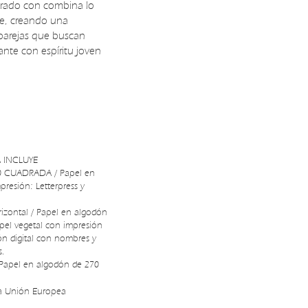
drado con combina lo
e, creando una
 parejas que buscan
ante con espíritu joven
 INCLUYE
0 CUADRADA / Papel en
resión: Letterpress y
izontal / Papel en algodón
pel vegetal con impresión
ión digital con nombres y
s.
Papel en algodón de 270
 la Unión Europea