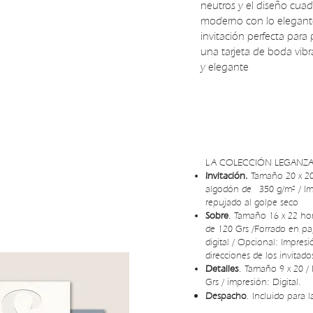
neutros y el diseño cua
moderno con lo elegant
invitación perfecta para
una tarjeta de boda vibr
y elegante
LA COLECCIÓN LEGANZA
Invitación.
Tamaño 20 x 2
algodón de 350 g/m² / Imp
repujado al golpe seco
Sobre
.
Tamaño 16 x 22 hor
de 120 Grs /Forrado en pa
digital / Opcional: Impres
direcciones de los invitado
Detalles
.
Tamaño 9 x 20 / 
Grs / impresión: Digital.
Despacho
. Incluido para