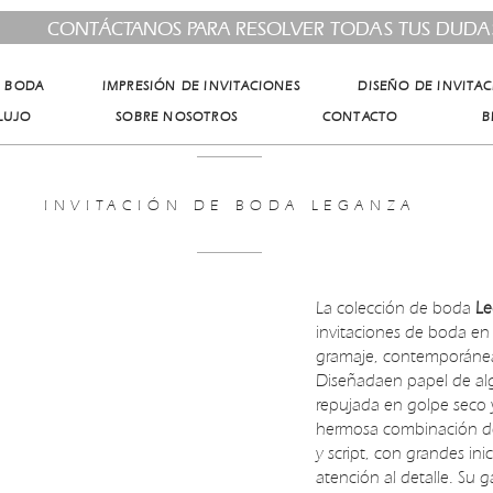
CONTÁCTANOS PARA RESOLVER TODAS TUS DUDA
E BODA
IMPRESIÓN DE INVITACIONES
DISEÑO DE INVITA
LUJO
SOBRE NOSOTROS
CONTACTO
B
INVITACIÓN DE BODA LEGANZA
La colección de boda
Le
invitaciones de boda en 
gramaje, contemporánea
Diseñadaen papel de al
repujada en golpe seco y
hermosa combinación de f
y script, con grandes ini
atención al detalle. Su 