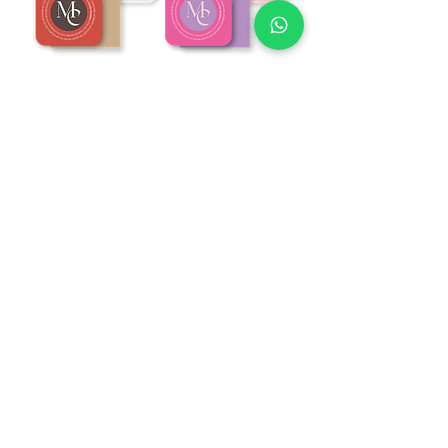
DÍA B
La colección de boda Sylis puede incluir los
siguientes complementos para el día de la
boda:
Menú
Menú de Bebidas
Marcador de mesa
Siting
Marca Sitios
Agradecimientos
Portavasos
Número de la mesa
Decoración de piso
Decoración de espejos
Cartel de bienvenida