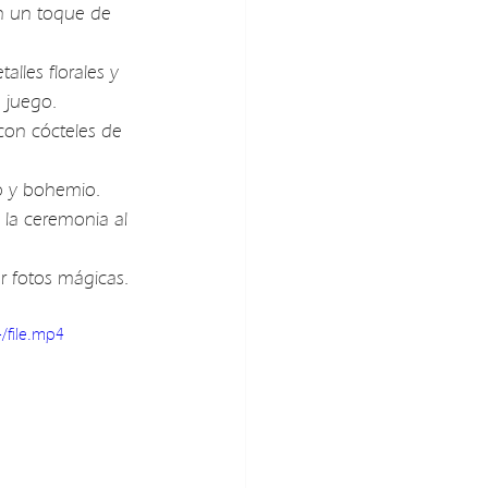
n un toque de 
alles florales y 
a juego.
con cócteles de 
do y bohemio.
 la ceremonia al 
er fotos mágicas. 
/file.mp4