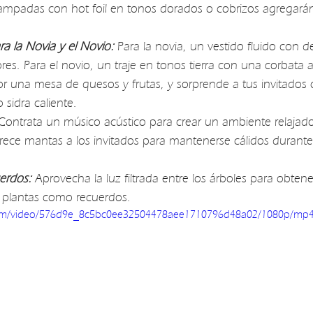
stampadas con hot foil en tonos dorados o cobrizos agregará
ara la Novia y el Novio:
 Para la novia, un vestido fluido con det
res. Para el novio, un traje en tonos tierra con una corbata 
r una mesa de quesos y frutas, y sorprende a tus invitados 
sidra caliente.
Contrata un músico acústico para crear un ambiente relaja
rece mantas a los invitados para mantenerse cálidos durante
erdos:
Aprovecha la luz filtrada entre los árboles para obten
 plantas como recuerdos.
c.com/video/576d9e_8c5bc0ee32504478aee1710796d48a02/1080p/mp4