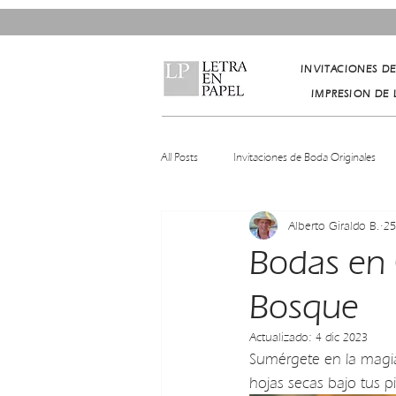
INVITACIONES D
IMPRESION DE 
All Posts
Invitaciones de Boda Originales
Alberto Giraldo B.
25
Bodas en 
Bosque
Actualizado:
4 dic 2023
Sumérgete en la magia 
hojas secas bajo tus p