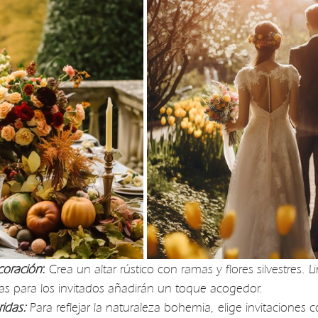
coración
:
 Crea un altar rústico con ramas y flores silvestres. L
as para los invitados añadirán un toque acogedor.
ridas:
 Para reflejar la naturaleza bohemia, elige invitaciones