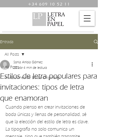
+34 609 10 52 11
Entrada
All Posts
Sonia Arriola Gómez
All Posts
20 abr
4 min de lectura
Estilos de letra populares para
Invitaciones de Boda Originales
invitaciones: tipos de letra
que enamoran
Cuando pienso en crear invitaciones de 
boda únicas y llenas de personalidad, sé 
que la elección del estilo de letra es clave. 
La tipografía no solo comunica un 
mensaje, sino que también transmite 