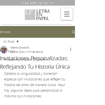
+34 609 10 52 11
Entrada
All Posts
Alberto Giraldo B.
All Posts
25 ene 2024
2 min de lectura
Invitaciones Personalizadas:
Invitaciones de Boda Originales
Reflejando Tu Historia Única
Celebra tu singularidad y conexión 
especial con invitaciones que reflejen tu 
historia de amor de manera única. Aquí 
hay algunas ideas para personalizar al 
máximo tus invitaciones: