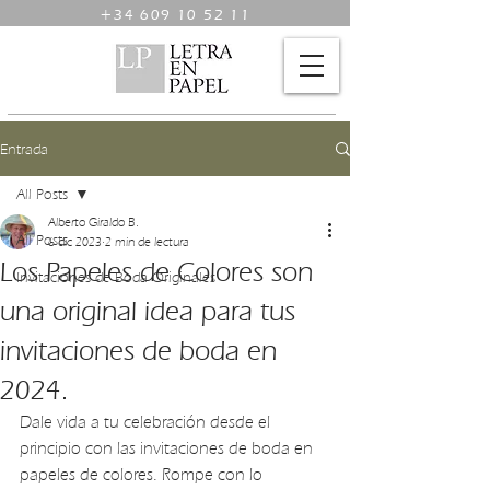
+34 609 10 52 11
Entrada
All Posts
Alberto Giraldo B.
All Posts
6 dic 2023
2 min de lectura
Los Papeles de Colores son
Invitaciones de Boda Originales
una original idea para tus
invitaciones de boda en
2024.
Dale vida a tu celebración desde el 
principio con las invitaciones de boda en 
papeles de colores. Rompe con lo 