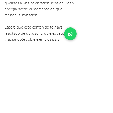
queridos a una celebración llena de vida y 
energía desde el momento en que 
reciben la invitación. 
Espero que este contenido te haya 
resultado de utilidad. Si quieres seguir 
inspirándote sobre ejemplos para 
invitaciones de boda, te invito a que 
consultes nuestro portafolio de trabajos 
realizados.
www.letraenpapel.com
Ver todo
Entradas recientes